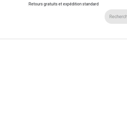
Retours gratuits et expédition standard
Training Center
À propos
Contactez-nous
É